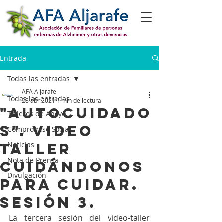
Entrada
Todas las entradas
AFA Aljarafe
Todas las entradas
28 abr 2021
1 min de lectura
"Autocuidado
Talleres de Apoyo
s". Video
Compromiso Social
Taller
Noticias
Nota de Prensa
Cuidándonos
Divulgación
para Cuidar.
Sesión 3.
La tercera sesión del video-taller 