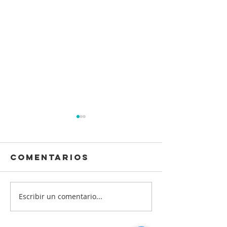
Comentarios
Escribir un comentario...
Proyecto
¡Salud
"Impúlsate
mental 
Cuidándoles"
calidad 