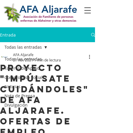
Entrada
Todas las entradas
AFA Aljarafe
Todas las entradas
27 nov 2021
1 min de lectura
Proyecto
Talleres de Apoyo
"Impúlsate
Compromiso Social
Cuidándoles"
Noticias
Nota de Prensa
de AFA
Divulgación
Aljarafe.
Ofertas de
empleo.