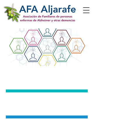
La
Asociación
¿Cómo te ayudamos?