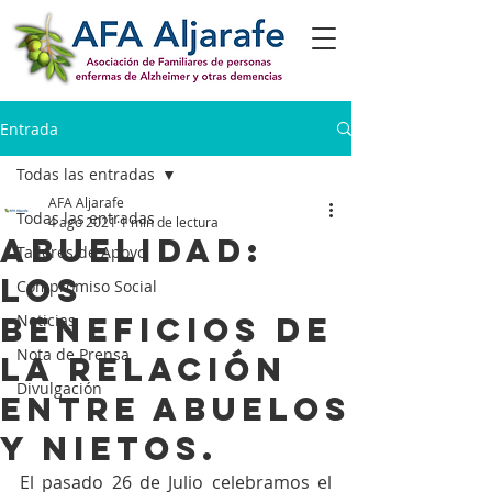
Entrada
Todas las entradas
AFA Aljarafe
Todas las entradas
4 ago 2021
1 min de lectura
Abuelidad:
Talleres de Apoyo
los
Compromiso Social
beneficios de
Noticias
Nota de Prensa
la relación
Divulgación
entre abuelos
y nietos.
El pasado 26 de Julio celebramos el 